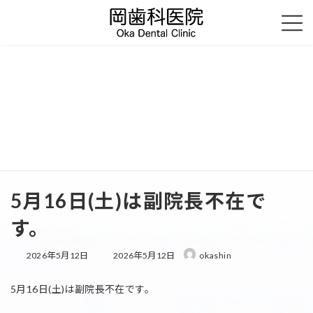
コ
ナ
ン
ビ
テ
ゲ
お知らせ
ン
ー
ツ
シ
へ
ョ
ス
ン
和歌山県海南市下津町の歯科・歯医者
お知らせ
お知らせ
キ
に
担当医休診情報
5月16日(土)は副院長不在です。
ッ
移
プ
動
5月16日(土)は副院長不在で
す。
最
2026年5月12日
2026年5月12日
okashin
終
更
5月16日(土)は副院長不在です。
新
日