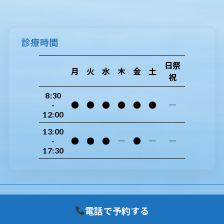
診療時間
日祭
月
火
水
木
金
土
祝
8:30
-
●
●
●
●
●
●
―
12:00
13:00
-
●
●
●
―
●
―
―
17:30
Copyright © 岡歯科医院 All Rights Reserved.
電話で予約する
Powered by
WordPress
with
Lightning Theme
&
VK All in One Expansion Unit